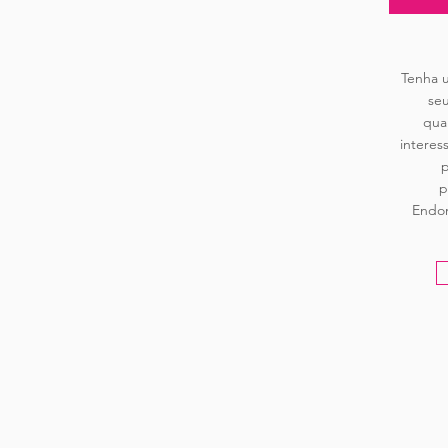
Tenha u
se
qua
interes
p
p
Endom