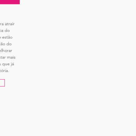
a atrair
ia do
e estão
ção do
lhorar
tar mais
s que já
ória.