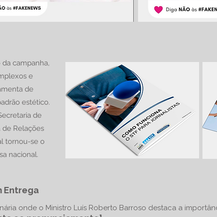
 da campanha,
omplexos e
ramenta de
padrão estético.
ecretaria de
a de Relações
l tornou-se o
sa nacional.
 Entrega
enária onde o Ministro Luís Roberto Barroso destaca a import