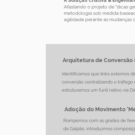
A Solução Criativa & Engenha
Afastando o projeto de "dicas g
metodologia sob medida baseada
agilidade perante as mudanças 
Arquitetura de Conversão
Identificamos que links externos d
conversão centralizando o tráfego 
estruturamos um funil nativo via Di
Adoção do Movimento 'Me
Rompemos com as grades de feeds 
da Galpão, introduzmos composiçõ