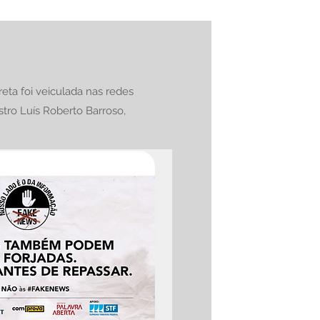
ta foi veiculada nas redes
stro Luís Roberto Barroso,