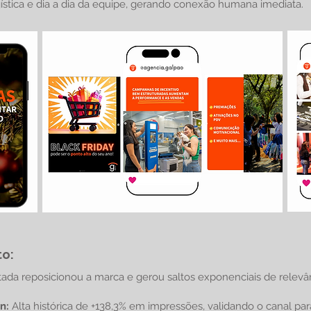
ística e dia a dia da equipe, gerando conexão humana imediata.
to:
tada reposicionou a marca e gerou saltos exponenciais de relev
In:
Alta histórica de +138,3% em impressões, validando o canal pa